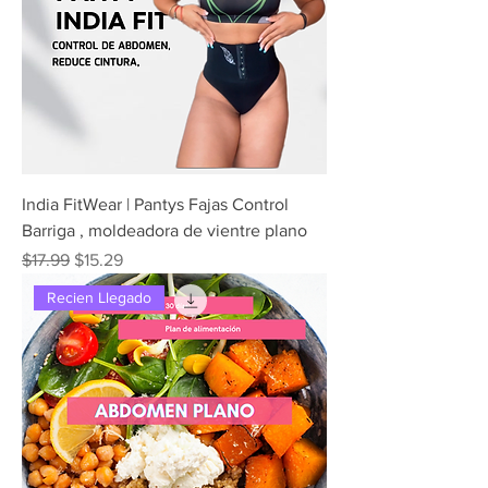
India FitWear | Pantys Fajas Control
Barriga , moldeadora de vientre plano
Precio
Precio de oferta
$17.99
$15.29
Recien Llegado