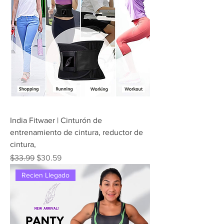
India Fitwaer | Cinturón de
entrenamiento de cintura, reductor de
cintura,
Precio
Precio de oferta
$33.99
$30.59
Recien Llegado