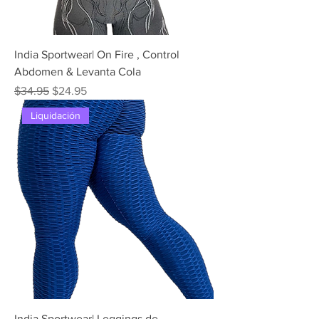
India Sportwear| On Fire , Control
Abdomen & Levanta Cola
Precio
Precio de oferta
$34.95
$24.95
Liquidación
India Sportwear| Leggings de