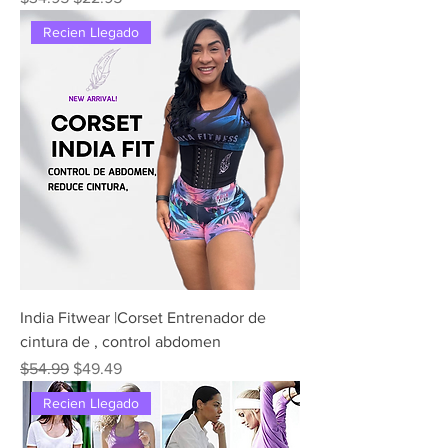
Recien Llegado
India Fitwear |Corset Entrenador de
cintura de , control abdomen
Precio
Precio de oferta
$54.99
$49.49
Recien Llegado