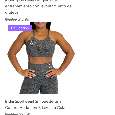
entrenamiento con levantamiento de
glúteos
Precio
Precio de oferta
$19.99
$12.99
Liquidación
India Sportwear| Silhouette Gris ,
Control Abdomen & Levanta Cola
Precio
Precio de oferta
$34.95
$22.95