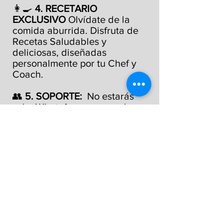
👩‍🍳
4. RECETARIO
EXCLUSIVO
Olvídate de la
comida aburrida. Disfruta de
Recetas Saludables y
deliciosas, diseñadas
personalmente por tu Chef y
Coach.
👥
5. SOPORTE:
No estarás
sola, WhatsApp para resolver
dudas, compartir logros y
mantener la motivación al
100%.
🎁
BONUS EXTRA: 4
Clases Presenciales
CARDIO FIT SOCIAL LAKE
EVA HAINES CITY/
DAVENPORT FL