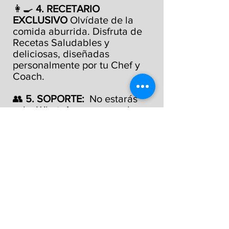
👩‍🍳
4. RECETARIO
EXCLUSIVO
Olvídate de la
comida aburrida. Disfruta de
Recetas Saludables y
deliciosas, diseñadas
personalmente por tu Chef y
Coach.
👥
5. SOPORTE:
No estarás
sola, WhatsApp para resolver
dudas, compartir logros y
mantener la motivación al
100%.
🎁
BONUS EXTRA: 4
Clases Presenciales
CARDIO FIT SOCIAL LAKE
EVA HAINES CITY/
DAVENPORT FL