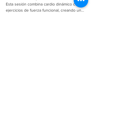
Esta sesión combina cardio dinámico con 
ejercicios de fuerza funcional, creando un…
Mostrar más
Compartir este evento
LINKS
Home
About
Retos
Prenatal Fitness Program